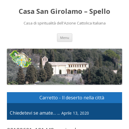
Casa San Girolamo – Spello
Casa di spiritualità dell'Azione Cattolica Italiana
Vai
Menu
al
contenuto
Carretto - Il deserto nella città
Chiedetevi se amate… ...
Aprile 13, 2020