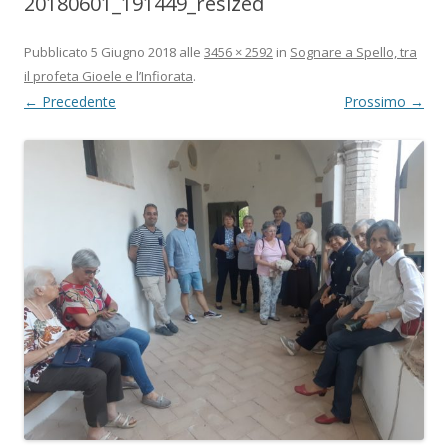
20180601_191449_resized
Pubblicato
5 Giugno 2018
alle
3456 × 2592
in
Sognare a Spello, tra
il profeta Gioele e l’Infiorata
.
← Precedente
Prossimo →