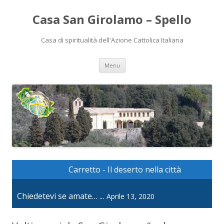
Casa San Girolamo – Spello
Casa di spiritualità dell'Azione Cattolica Italiana
Vai
Menu
al
contenuto
Carretto - Il deserto nella città
Chiedetevi se amate… ...
Aprile 13, 2020