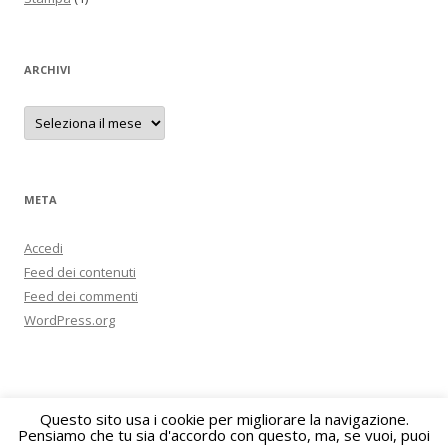
ARCHIVI
Archivi
META
Accedi
Feed dei contenuti
Feed dei commenti
WordPress.org
Questo sito usa i cookie per migliorare la navigazione.
Pensiamo che tu sia d'accordo con questo, ma, se vuoi, puoi
Proudly powered by WordPress