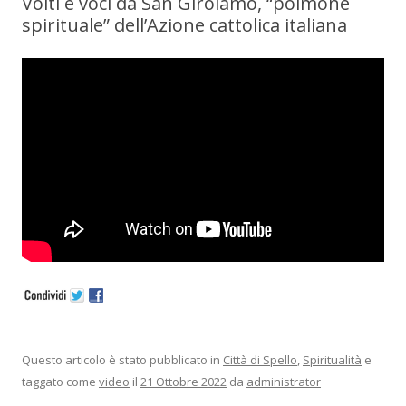
Volti e voci da San Girolamo, “polmone
spirituale” dell’Azione cattolica italiana
Questo articolo è stato pubblicato in
Città di Spello
,
Spiritualità
e
taggato come
video
il
21 Ottobre 2022
da
administrator