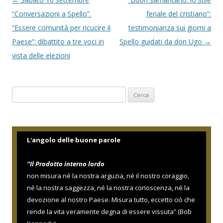
a
“Conversazioni a Spello”.
feriale del cristiano”:
v
“Essere comunità per ricucire il
testimonianza sui giorni a
i
Paese”: dibattito a tre voci in
Spello guidati da don Ugo
→
g
vista delle elezioni
a
z
Ricerca
i
per:
o
n
e
L'angolo delle buone parole
a
“Il Prodotto interno lordo
r
non misura né la nostra arguzia, né il nostro coraggio,
t
né la nostra saggezza, né la nostra conoscenza, né la
i
devozione al nostro Paese. Misura tutto, eccetto ciò che
c
rende la vita veramente degna di essere vissuta” (Bob
o