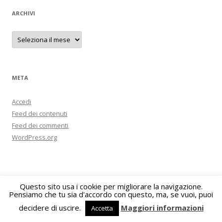
ARCHIVI
Archivi
META
Accedi
Feed dei contenuti
Feed dei commenti
WordPress.org
Questo sito usa i cookie per migliorare la navigazione.
Pensiamo che tu sia d'accordo con questo, ma, se vuoi, puoi
Proudly powered by WordPress
decidere di uscire.
Maggiori informazioni
Accetta