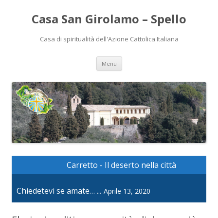
Casa San Girolamo – Spello
Casa di spiritualità dell'Azione Cattolica Italiana
Vai
Menu
al
contenuto
Carretto - Il deserto nella città
Chiedetevi se amate… ...
Aprile 13, 2020