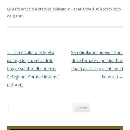
Questo articolo è stato pubblicato in
Esperienze
il
30 Agosto 2025
da
gianni
.
N
←
Libri e cultura: a Spello
San Girolamo: nuovo Tabor
a
dialogo in piazzetta delle
dove tornare e poi ripartire.
v
Logge sul libro di Lorenzo
Una “casa” accogliente per i
i
Pellegrino “Sortirne insieme”
fidanzati
→
g
(Ed. AVE)
a
z
Ricerca
i
per:
o
n