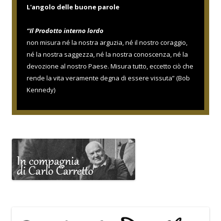
e
L'angolo delle buone parole
a
“Il Prodotto interno lordo
r
non misura né la nostra arguzia, né il nostro coraggio,
t
né la nostra saggezza, né la nostra conoscenza, né la
i
devozione al nostro Paese. Misura tutto, eccetto ciò che
c
rende la vita veramente degna di essere vissuta” (Bob
o
Kennedy)
l
o