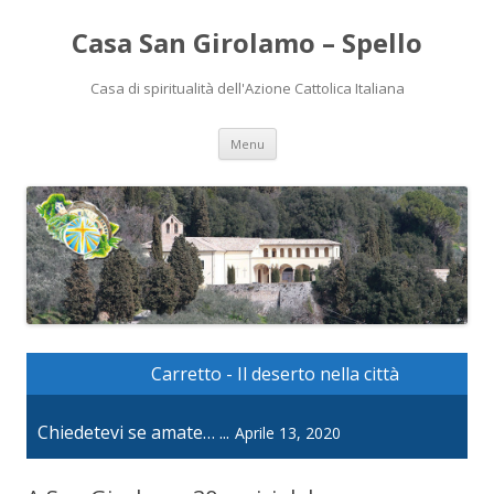
Casa San Girolamo – Spello
Casa di spiritualità dell'Azione Cattolica Italiana
Vai
Menu
al
contenuto
Carretto - Il deserto nella città
Chiedetevi se amate… ...
Aprile 13, 2020