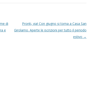
rme di
Pronti, via! Con giugno si torna a Casa San
ura e
Girolamo. Aperte le iscrizioni per tutto il periodo
estivo
→