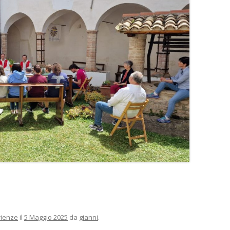
rienze
il
5 Maggio 2025
da
gianni
.