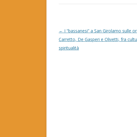
N
←
I “bassanesi” a San Girolamo sulle o
a
Carretto, De Gasperi e Olivetti, fra cult
v
spiritualità
i
g
a
z
i
o
n
e
a
r