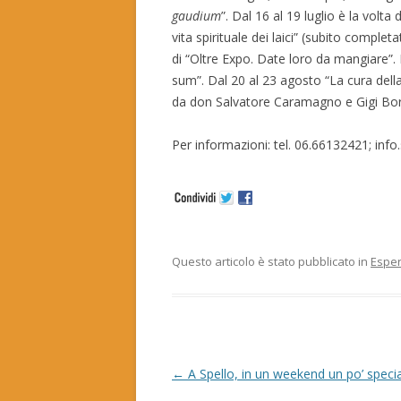
gaudium
”. Dal 16 al 19 luglio è la volt
vita spirituale dei laici” (subito completa
di “Oltre Expo. Date loro da mangiare”.
sum”. Dal 20 al 23 agosto “La cura della
da don Salvatore Caramagno e Gigi Borgi
Per informazioni: tel. 06.66132421; info.
Questo articolo è stato pubblicato in
Espe
N
←
A Spello, in un weekend un po’ speci
a