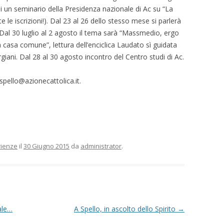
a di un seminario della Presidenza nazionale di Ac su “La
te le iscrizioni!). Dal 23 al 26 dello stesso mese si parlerà
 Dal 30 luglio al 2 agosto il tema sarà “Massmedio, ergo
 casa comune”, lettura dell’enciclica Laudato sì guidata
ani. Dal 28 al 30 agosto incontro del Centro studi di Ac.
spello@azionecattolica.it.
rienze
il
30 Giugno 2015
da
administrator
.
ale…
A Spello, in ascolto dello Spirito
→