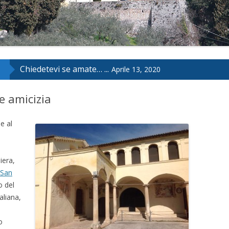
Chiedetevi se amate… ...
Aprile 13, 2020
 e amicizia
 e al
iera,
 San
o del
aliana,
o