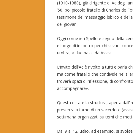
(1910-1988), già dirigente di Ac degli an
’50, poi piccolo fratello di Charles de F
testimone del messaggio biblico e della
dei giovani.
Oggi come ieri Spello è segno della cent
e luogo di incontro per chi si vuol conc
umbra, a due passi da Assisi.
L’invito dell’Ac è rivolto a tutti e parl
ma come fratello che condivide nel silen
troverà spazi di riflessione, di confron
accompagnare».
Questa estate la struttura, aperta dall’i
presenza a turno di un sacerdote (assiste
settimana organizzati su temi che metto
Dal 9 al 12 luglio, ad esempio, si svolge