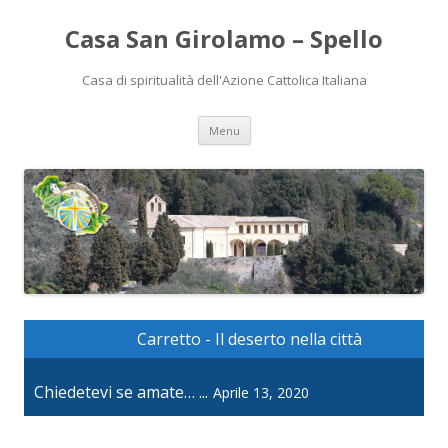
Casa San Girolamo – Spello
Casa di spiritualità dell'Azione Cattolica Italiana
Vai
Menu
al
contenuto
Carretto - Il deserto nella città
Chiedetevi se amate… ...
Aprile 13, 2020