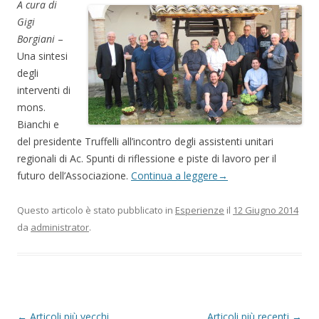
A cura di
Gigi
Borgiani
–
Una sintesi
degli
interventi di
mons.
Bianchi e
del presidente Truffelli all’incontro degli assistenti unitari
regionali di Ac. Spunti di riflessione e piste di lavoro per il
futuro dell’Associazione.
Continua a leggere
→
Questo articolo è stato pubblicato in
Esperienze
il
12 Giugno 2014
da
administrator
.
N
←
Articoli più vecchi
Articoli più recenti
→