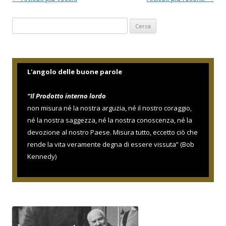
a
Ricerca
v
per:
i
g
a
L'angolo delle buone parole
z
“Il Prodotto interno lordo
i
non misura né la nostra arguzia, né il nostro coraggio,
o
né la nostra saggezza, né la nostra conoscenza, né la
n
devozione al nostro Paese. Misura tutto, eccetto ciò che
e
rende la vita veramente degna di essere vissuta” (Bob
a
Kennedy)
r
t
i
c
o