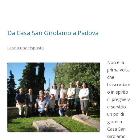
Da Casa San Girolamo a Padova
Lascia una risposta
Non è la
prima volta
che
trascorriam
o in spirito
di preghiera
e servizio
un po’ di
giorni a
Casa San
Girolamo.