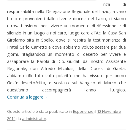
nza di
t
responsabilità nella Delegazione Regionale del Lazio, a vario
i
titolo e provenienti dalle diverse diocesi del Lazio, ci siamo
c
ritrovati insieme per vivere un momento di riflessione e di
o
silenzio in un luogo a noi caro, luogo caro all’Ac: la Casa San
l
Girolamo sita in Spello, dove si respira la testimonianza di
o
Fratel Carlo Carretto e dove abbiamo voluto sostare per due
giorni, ritagliandoci un momento di deserto per vivere e
assaporare la Parola di Dio. Guidati dal nostro Assistente
Regionale, don Alfredo Micalusi, della Diocesi di Gaeta,
abbiamo riflettuto sulla polarità che ha vissuto per primo
Gesù: deserto/città, e sostato sul Vangelo di Marco che
quest’anno accompagnerà l’anno liturgico.
Continua a leggere
→
Questo articolo è stato pubblicato in
Esperienze
il
12 Novembre
2014
da
administrator
.