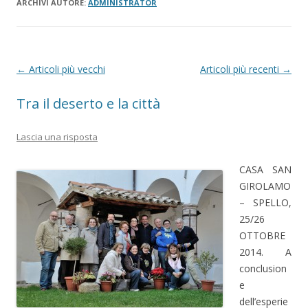
ARCHIVI AUTORE:
ADMINISTRATOR
N
←
Articoli più vecchi
Articoli più recenti
→
a
Tra il deserto e la città
v
i
Lascia una risposta
g
a
CASA SAN
z
GIROLAMO
– SPELLO,
i
25/26
o
OTTOBRE
n
2014. A
e
conclusion
a
e
r
dell’esperie